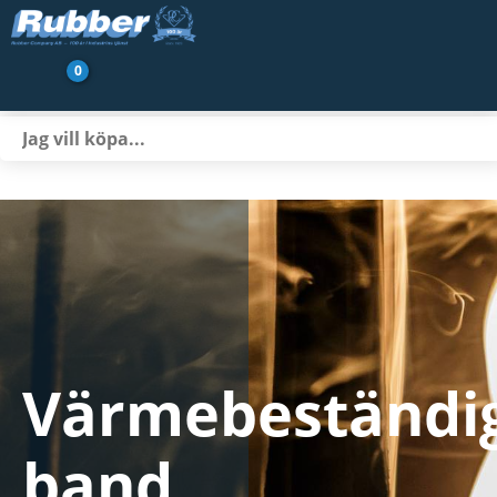
0
Produkter
Branscher
Transportbandsservice
Nyheter/Artiklar
Om oss
Värmebeständi
Kontakt
band