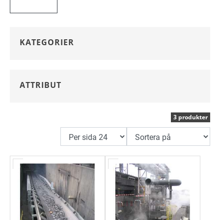
och extrema topptemperaturer upp till 400 °C och Betahete 160 °
C och topptemperaturer på upp till 180 ° C.
KATEGORIER
Egenskaper
Dunlops värmebeständiga band tål dessa höga temperatur under
en mycket längre tidsperiod jämfört med andra konkurrentband.
ATTRIBUT
Detta bevisas av ISO 4195 "accelererad åldrande" -testning. En
metod som mäter värmebeständighetsegenskaperna hos
3 produkter
gummitransportband genom att man placera gummiprover i
högtemperaturugnar under en period av 7 dagar. I slutet av de 7
dagarna mäts sedan minskningen av mekaniska egenskaper
såsom draghållfasthet, nötningsbeständighet, töjning etc.
DELTAHETE - TEMPERATUROMRÅDE UPP TILL 400 °C
Deltahete överträffar konsekvent de högsta kraven i klass 3. På
Dunlop utförs också tester vid svindlande 175 °C. Deltahete är