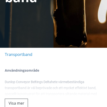
Transportband
Användningsområde
Dunlop Conveyor Beltings Deltahete värmebeständiga
transportband är väl beprövade och ett mycket effektivt band,
speciellt konstruerat för att transportera slitande material med
höga temperaturer under även de mest krävande förhållandena.
Visa mer
Deltahete tål kontinuerliga materialtemperaturer upp till 200 ° C