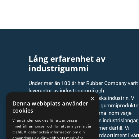
Lång erfarenhet av
industrigummi
Under mer än 100 år har Rubber Company varit
leverantör av industrigummi och
×
gummiprodukter för den svenska industrin. Vi
Denna webbplats använder
erbjuder ett brett sortiment av gummiprodukte
cookies
från de världsledande tillverkarna inom varje
produktområde. Vi har allt ifrån industrislangar,
Vi använder cookies för att anpassa
innehåll, annonser och för att analysera vår
transportband, isolatorer och mer därtill. Vi
trafik. Vi delar också information om din
tillhandahåller alltid ett standardsortiment i vår
användning av vår webbplats med våra