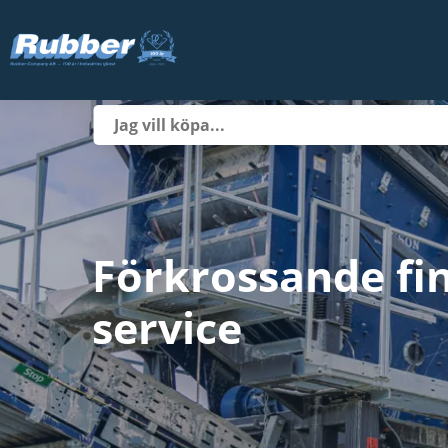
Förkrossande fi
service