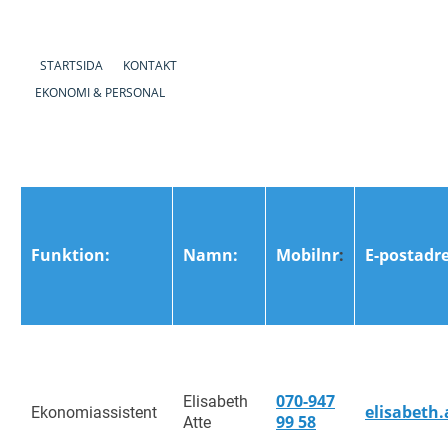
STARTSIDA
KONTAKT
EKONOMI & PERSONAL
Funktion:
Namn:
Mobilnr
:
E-postadre
070-947
Elisabeth
elisabeth
Ekonomiassistent
99 58
Atte