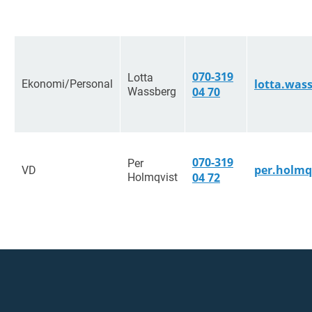
070-319
Lotta
Ekonomi/Personal
lotta.was
Wassberg
04 70
070-319
Per
per.holmq
VD
Holmqvist
04 72