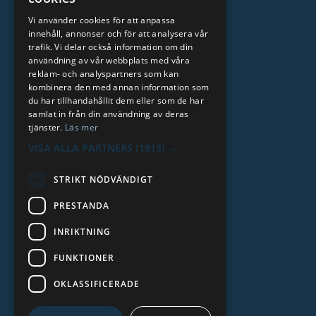
Auktoriserat vulkföretag
Vi använder cookies för att anpassa
Grundat 1923
innehåll, annonser och för att analysera vår
Kreditvärdighet AAA
trafik. Vi delar också information om din
användning av vår webbplats med våra
reklam- och analyspartners som kan
Läs mer
kombinera den med annan information som
du har tillhandahållit dem eller som de har
samlat in från din användning av deras
tjänster.
Läs mer
VISA ALLA PARTNERS
(1913) →
STRIKT NÖDVÄNDIGT
PRESTANDA
INRIKTNING
2026. ALL RIGHTS RESERVED.
FUNKTIONER
POWERED BY EMPORI CMS
OKLASSIFICERADE