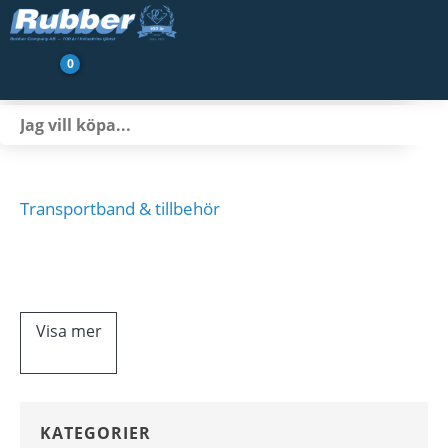
0
Produkter
Branscher
Transportbandsservice
Transportband & tillbehör
Nyheter/Artiklar
Transportörtillbehör
Om oss
Visa mer
Kontakt
KATEGORIER