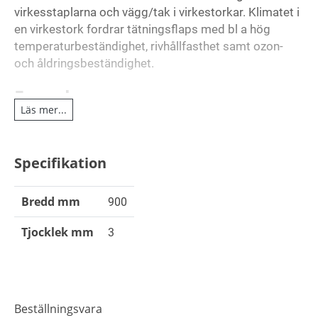
virkesstaplarna och vägg/tak i virkestorkar. Klimatet i
en virkestork fordrar tätningsflaps med bl a hög
temperaturbeständighet, rivhållfasthet samt ozon-
och åldringsbeständighet.
Egenskaper
Läs mer...
Genom att höja kvaliteten på basgummiblandningen
EPDM, samt tillföra EP-väv, har flapsen erhållit den
Specifikation
styrka, smidighet och uthållighet som krävs för att
klara av virkestorkarnas besvärliga torkklimat.
Bredd mm
900
Teknisk beskrivning
Tjocklek mm
3
Basgummiblandning: EPDM.
Tjocklek mm: 3 - 4 mm.
Armering: EP- väv.
Hårdhet: 70 ± 5º IRH.
Beställningsvara
Färg: Svart.