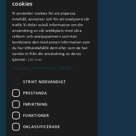
cookies
Auktoriserat vulkföretag
Vi använder cookies för att anpassa
Grundat 1923
innehåll, annonser och för att analysera vår
trafik. Vi delar också information om din
Kreditvärdighet AAA
användning av vår webbplats med våra
reklam- och analyspartners som kan
Läs mer
kombinera den med annan information som
du har tillhandahållit dem eller som de har
samlat in från din användning av deras
tjänster.
Läs mer
VISA ALLA PARTNERS
(1913) →
STRIKT NÖDVÄNDIGT
PRESTANDA
INRIKTNING
2026. ALL RIGHTS RESERVED.
FUNKTIONER
POWERED BY EMPORI CMS
OKLASSIFICERADE