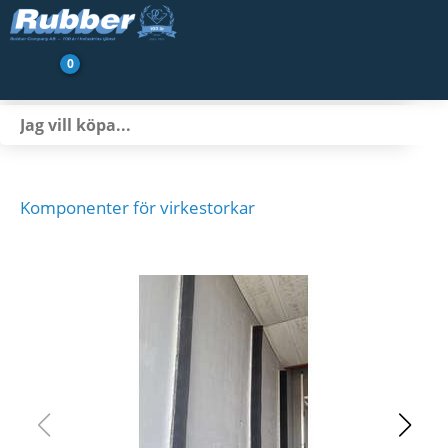
0
Produkter
Branscher
Transportbandsservice
Komponenter för virkestorkar
Nyheter/Artiklar
Om oss
Kontakt