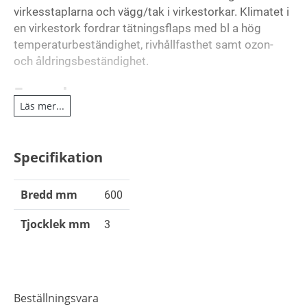
virkesstaplarna och vägg/tak i virkestorkar. Klimatet i
en virkestork fordrar tätningsflaps med bl a hög
temperaturbeständighet, rivhållfasthet samt ozon-
och åldringsbeständighet.
Egenskaper
Läs mer...
Genom att höja kvaliteten på basgummiblandningen
EPDM, samt tillföra EP-väv, har flapsen erhållit den
Specifikation
styrka, smidighet och uthållighet som krävs för att
klara av virkestorkarnas besvärliga torkklimat.
Bredd mm
600
Teknisk beskrivning
Tjocklek mm
3
Basgummiblandning: EPDM.
Tjocklek mm: 3 - 4 mm.
Armering: EP- väv.
Hårdhet: 70 ± 5º IRH.
Beställningsvara
Färg: Svart.