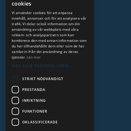
cookies
Auktoriserat vulkföretag
Vi använder cookies för att anpassa
Grundat 1923
innehåll, annonser och för att analysera vår
trafik. Vi delar också information om din
Kreditvärdighet AAA
användning av vår webbplats med våra
reklam- och analyspartners som kan
Läs mer
kombinera den med annan information som
du har tillhandahållit dem eller som de har
samlat in från din användning av deras
tjänster.
Läs mer
VISA ALLA PARTNERS
(1913) →
STRIKT NÖDVÄNDIGT
PRESTANDA
INRIKTNING
2026. ALL RIGHTS RESERVED.
FUNKTIONER
POWERED BY EMPORI CMS
OKLASSIFICERADE