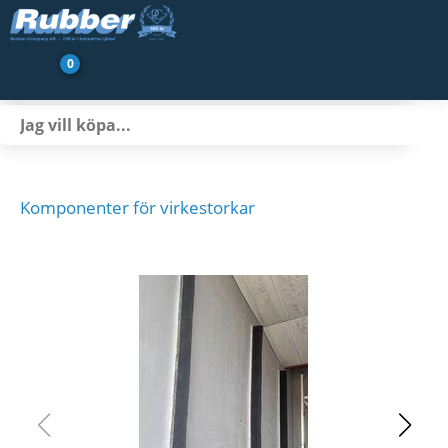
0
Produkter
Branscher
Transportbandsservice
Komponenter för virkestorkar
Nyheter/Artiklar
Om oss
Kontakt