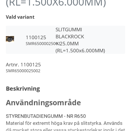
(RL=1.500X6.000MM)
Vald variant
SLITGUMMI
BLACKROCK
1100125
+ 25.0MM
SMR65000025002
(RL=1.500x6.000MM)
Artnr.
1100125
SMR65000025002
Beskrivning
Användningsområde
STYRENBUTADIENGUMM - NR R650
Material för extremt höga krav på slitstyrka. Används
då mycket stora eller vassa styckestorlekar ingår i det