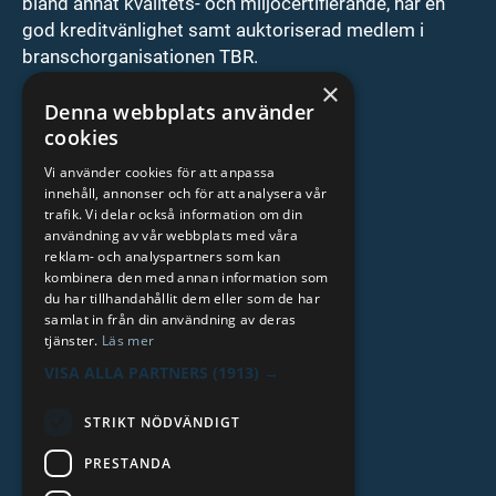
bland annat kvalitéts- och miljöcertifierande, har en
god kreditvänlighet samt auktoriserad medlem i
branschorganisationen TBR.
×
ISO9001/ISO14001 cert
Denna webbplats använder
cookies
Auktoriserat vulkföretag
Vi använder cookies för att anpassa
Grundat 1923
innehåll, annonser och för att analysera vår
Kreditvärdighet AAA
trafik. Vi delar också information om din
användning av vår webbplats med våra
reklam- och analyspartners som kan
Läs mer
kombinera den med annan information som
du har tillhandahållit dem eller som de har
samlat in från din användning av deras
tjänster.
Läs mer
VISA ALLA PARTNERS
(1913) →
STRIKT NÖDVÄNDIGT
PRESTANDA