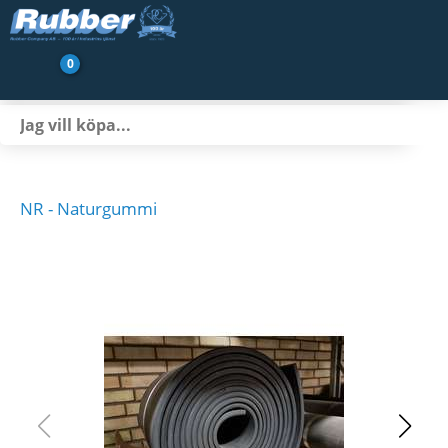
0
Produkter
Branscher
Transportbandsservice
NR - Naturgummi
Nyheter/Artiklar
Om oss
Kontakt