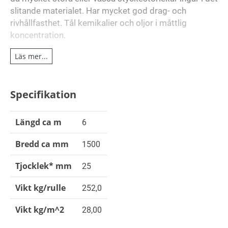
slitande materialet. Har mycket god drag- och
rivhållfasthet. Tål kemikalier och oljor i måttlig
koncentration.
Teknisk beskrivning
Läs mer...
Färg: Svart.
Specifikation
3
Densitet, riktvärde: 1,12 mg/m
.
3
Avnötning: <90mm
enligt ISO 4649 (10N).
Längd ca m
6
Hårdhet: 60±5°ShA.
Temperatur i torr luft: -20°C till +80°C.
Bredd ca mm
1500
* = Med reservation för gällande toleranser.
Tjocklek* mm
25
Vikt kg/rulle
252,0
Vikt kg/m^2
28,00