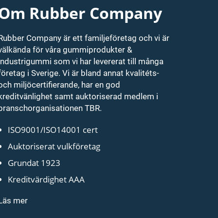
Om Rubber Company
Rubber Company är ett familjeföretag och vi är
välkända för våra gummiprodukter &
industrigummi som vi har levererat till många
företag i Sverige. Vi är bland annat kvalitéts-
och miljöcertifierande, har en god
kreditvänlighet samt auktoriserad medlem i
branschorganisationen TBR.
ISO9001/ISO14001 cert
Auktoriserat vulkföretag
Grundat 1923
Kreditvärdighet AAA
Läs mer