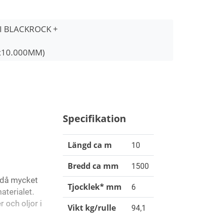
I BLACKROCK +
x10.000MM)
Specifikation
Längd ca m
10
Bredd ca mm
1500
s då mycket
Tjocklek* mm
6
aterialet.
 och oljor i
Vikt kg/rulle
94,1