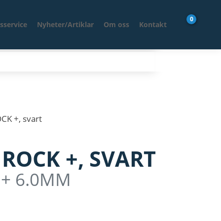
0
sservice
Nyheter/Artiklar
Om oss
Kontakt
CK +, svart
ROCK +, SVART
 + 6.0MM