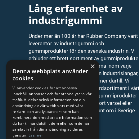
Lång erfarenhet av
industrigummi
Under mer än 100 år har Rubber Company varit
leverantör av industrigummi och
gummiprodukter för den svenska industrin. Vi
erbjuder ett brett sortiment av gummiprodukte
×
från de världsledande tillverkarna inom varje
Denna webbplats använder
produktområde. Vi har allt ifrån industrislangar,
cookies
transportband, isolatorer och mer därtill. Vi
tillhandahåller alltid ett standardsortiment i vår
Vi använder cookies för att anpassa
innehåll, annonser och för att analysera vår
lager av gummiprodukter. De gummiprodukter
trafik. Vi delar också information om din
som är special tas hem med kort varsel eller
användning av vår webbplats med våra
tillverkas på våra verkstäder runt om i Sverige.
reklam- och analyspartners som kan
kombinera den med annan information som
+46 (0)771-40 00 12
du har tillhandahållit dem eller som de har
samlat in från din användning av deras
rubber@rubberco.se
tjänster.
Läs mer