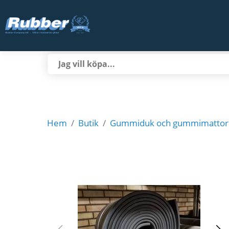
Hem
Butik
Gummiduk och gummimattor