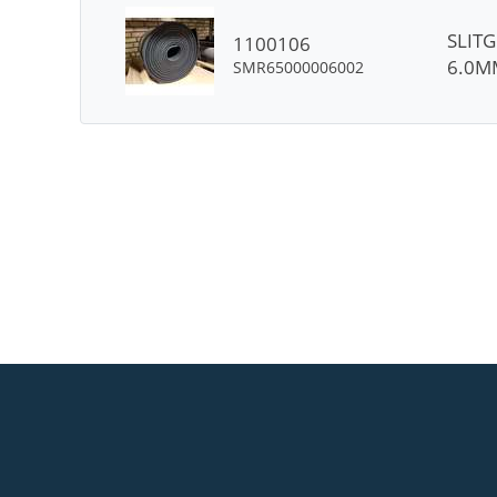
SLIT
1100106
6.0M
SMR65000006002