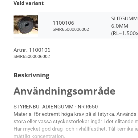
Vald variant
SLITGUMM
1100106
6.0MM
SMR65000006002
(RL=1.500
Artnr.
1100106
SMR65000006002
Beskrivning
Användningsområde
STYRENBUTADIENGUMM - NR R650
Material för extremt höga krav på slitstyrka. Använd
stora eller vassa styckestorlekar ingår i det slitande m
Har mycket god drag- och rivhållfasthet. Tål kemikalier
måttlig koncentration.