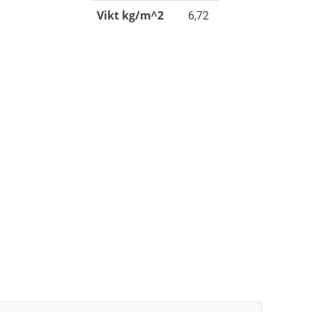
Vikt kg/m^2
6,72