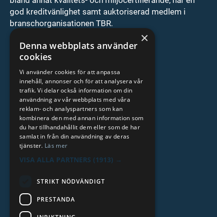
god kreditvänlighet samt auktoriserad medlem i
branschorganisationen TBR.
×
ISO9001/ISO14001 cert
Denna webbplats använder
cookies
Auktoriserat vulkföretag
Vi använder cookies för att anpassa
Grundat 1923
innehåll, annonser och för att analysera vår
trafik. Vi delar också information om din
Kreditvärdighet AAA
användning av vår webbplats med våra
reklam- och analyspartners som kan
Läs mer
kombinera den med annan information som
du har tillhandahållit dem eller som de har
samlat in från din användning av deras
tjänster.
Läs mer
VISA ALLA PARTNERS
(1913) →
STRIKT NÖDVÄNDIGT
PRESTANDA