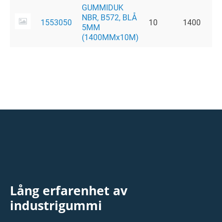
GUMMIDUK
NBR, B572, BLÅ
1553050
10
1400
1
5MM
(1400MMx10M)
Lång erfarenhet av
industrigummi