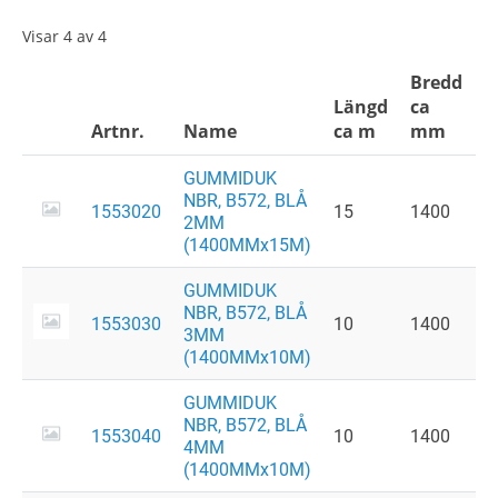
Visar 4 av 4
Bredd
Längd
ca
V
Artnr.
Name
ca m
mm
k
GUMMIDUK
NBR, B572, BLÅ
1553020
15
1400
6
2MM
(1400MMx15M)
GUMMIDUK
NBR, B572, BLÅ
1553030
10
1400
6
3MM
(1400MMx10M)
GUMMIDUK
NBR, B572, BLÅ
1553040
10
1400
8
4MM
(1400MMx10M)