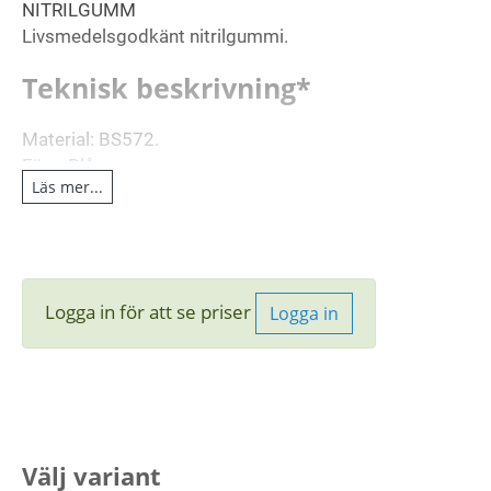
NITRILGUMM
Livsmedelsgodkänt nitrilgummi.
Teknisk beskrivning*
Material: BS572.
Färg: Blå.
Läs mer...
3
Densitet, riktvärde: 1,44 mg/m
.
Hårdhet: 65±5°ShA.
Temperatur i torr luft: -35°C till +110°C.
* = Med reservation för gällande toleranser.
Logga in för att se priser
Logga in
Välj variant