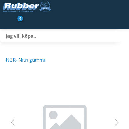
0
Produkter
Branscher
Transportbandsservice
NBR- Nitrilgummi
Nyheter/Artiklar
Om oss
Kontakt